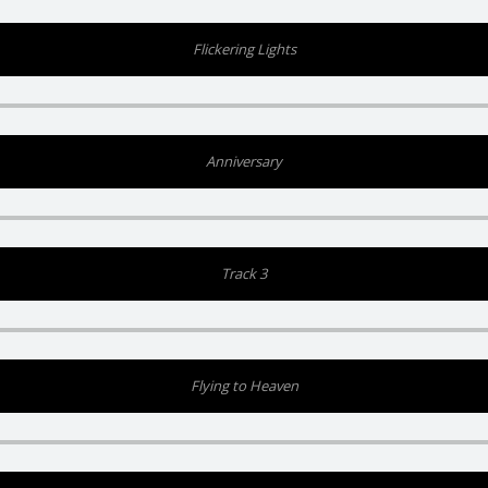
Flickering Lights
Anniversary
Track 3
Flying to Heaven